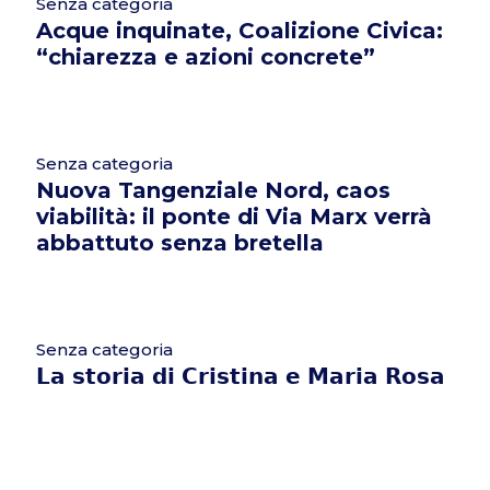
Senza categoria
Acque inquinate, Coalizione Civica:
“chiarezza e azioni concrete”
Senza categoria
Nuova Tangenziale Nord, caos
viabilità: il ponte di Via Marx verrà
abbattuto senza bretella
Senza categoria
𝗟𝗮 𝘀𝘁𝗼𝗿𝗶𝗮 𝗱𝗶 𝗖𝗿𝗶𝘀𝘁𝗶𝗻𝗮 𝗲 𝗠𝗮𝗿𝗶𝗮 𝗥𝗼𝘀𝗮