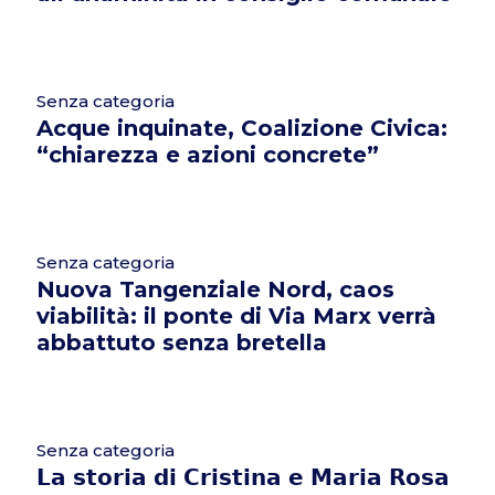
Senza categoria
Acque inquinate, Coalizione Civica:
“chiarezza e azioni concrete”
Senza categoria
Nuova Tangenziale Nord, caos
viabilità: il ponte di Via Marx verrà
abbattuto senza bretella
Senza categoria
𝗟𝗮 𝘀𝘁𝗼𝗿𝗶𝗮 𝗱𝗶 𝗖𝗿𝗶𝘀𝘁𝗶𝗻𝗮 𝗲 𝗠𝗮𝗿𝗶𝗮 𝗥𝗼𝘀𝗮