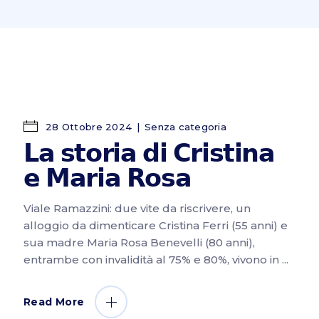
28 Ottobre 2024
Senza categoria
𝗟𝗮 𝘀𝘁𝗼𝗿𝗶𝗮 𝗱𝗶 𝗖𝗿𝗶𝘀𝘁𝗶𝗻𝗮
𝗲 𝗠𝗮𝗿𝗶𝗮 𝗥𝗼𝘀𝗮
Viale Ramazzini: due vite da riscrivere, un
alloggio da dimenticare Cristina Ferri (55 anni) e
sua madre Maria Rosa Benevelli (80 anni),
entrambe con invalidità al 75% e 80%, vivono in
Read More