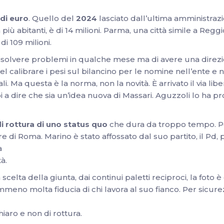
 di euro
. Quello del
2024
lasciato dall’ultima amministra
n più abitanti, è di 14 milioni. Parma, una città simile a Re
i 109 milioni.
 risolvere problemi in qualche mese ma di avere una direzi
nel calibrare i pesi sul bilancino per le nomine nell’ente e 
. Ma questa è la norma, non la novità. È arrivato il via libera
i a dire che sia un’idea nuova di Massari. Aguzzoli lo ha 
 rottura di uno status quo
che dura da troppo tempo. P
e di Roma. Marino è stato affossato dal suo partito, il Pd
a
à.
a scelta della giunta, dai continui paletti reciproci, la foto
eno molta fiducia di chi lavora al suo fianco. Per sicur
iaro e non di rottura.