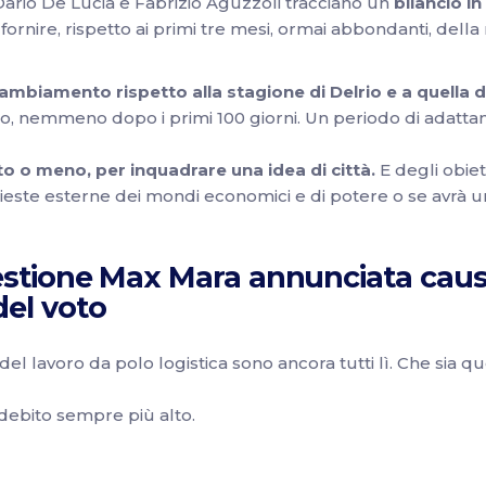
 Dario De Lucia e Fabrizio Aguzzoli tracciano un
bilancio i
fornire, rispetto ai primi tre mesi, ormai abbondanti, del
ambiamento rispetto alla stagione di Delrio e a quella d
no, nemmeno dopo i primi 100 giorni. Un periodo di adat
rto o meno, per inquadrare una idea di città.
E degli obiett
chieste esterne dei mondi economici e di potere o se avrà 
stione Max Mara annunciata caus
el voto
 del lavoro da polo logistica sono ancora tutti lì. Che sia qu
n debito sempre più alto.