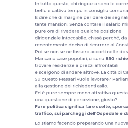
In tutto questo, chi ringrazia sono le corr
bello e cattivo tempo in consiglio comun
E dire che di margine per dare dei segnali 
tante mansioni. Senza contare il salario m
pure ora di rivedere qualche posizione
dirigenziale intoccabile, chissà perché, d
recentemente deciso di ricorrere al Consig
Poi, se non se ne fossero accorti nelle do
Mancano case popolari, ci sono
850 richi
trovare residenze a prezzi affrontabili
e scelgono di andare altrove. La città di 
Su questo Massari vuole lavorare? Parlia
alla gestione dei richiedenti asilo.
Ed è pure sempre meno attrattiva questa 
una questione di percezione, giusto?
Fare politica significa fare scelte, spo
traffico, sui parcheggi dell’Ospedale e da
Lo stiamo facendo preparando una nuova c