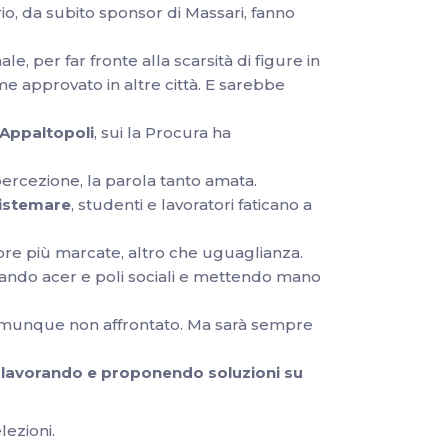
rio, da subito sponsor di Massari, fanno
, per far fronte alla scarsità di figure in
me approvato in altre città. E sarebbe
 Appaltopoli
, sui la Procura ha
 percezione, la parola tanto amata.
sistemare
, studenti e lavoratori faticano a
mpre più marcate, altro che uguaglianza.
iando acer e poli sociali e mettendo mano
comunque non affrontato. Ma sarà sempre
mo lavorando e proponendo soluzioni su
ezioni.