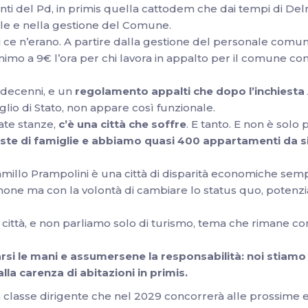
enti del Pd, in primis quella cattodem che dai tempi di Del
ale e nella gestione del Comune.
ce n’erano. A partire dalla gestione del personale comunale
inimo a 9€ l’ora per chi lavora in appalto per il comune co
a decenni, e un
regolamento appalti che dopo l’inchiesta
lio di Stato, non appare così funzionale.
rate stanze,
c’è una città che soffre
. E tanto. E non è solo
este di famiglie e abbiamo quasi 400 appartamenti da 
Camillo Prampolini è una città di disparità economiche se
mone ma con la volontà di cambiare lo status quo, potenz
città, e non parliamo solo di turismo, tema che rimane 
rcarsi le mani e assumersene la responsabilità: noi stia
lla carenza di abitazioni in primis.
lasse dirigente che nel 2029 concorrerà alle prossime el