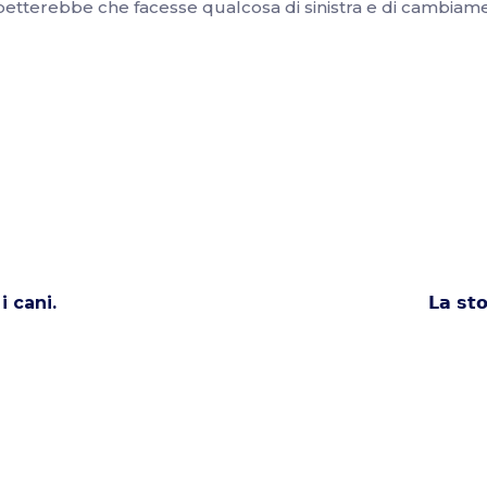
si aspetterebbe che facesse qualcosa di sinistra e di cambi
i cani.
𝗟𝗮 𝘀𝘁𝗼