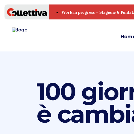
Hom
100 gior
è cambi