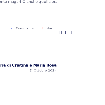
amento magari. O anche quella era
Comments
Like
𝗿𝗶𝗮 𝗱𝗶 𝗖𝗿𝗶𝘀𝘁𝗶𝗻𝗮 𝗲 𝗠𝗮𝗿𝗶𝗮 𝗥𝗼𝘀𝗮
21 Ottobre 2024