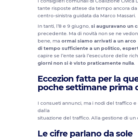
I consiglieri comunali di Coalizione Civica
tante risposte attese da tempo ancora da 
centro-sinistra guidata da Marco Massari.
In tanti, l’8 e 9 giugno,
si auguravano un c
precedente. Ma di novità non se ne vedo
bene, ma
ormai siamo arrivati a un arco
di tempo sufficiente a un politico, espe
capire se l’ente sarà l’esecutore delle ri
giorni non si è visto praticamente nulla
.
Eccezion fatta per la
que
poche settimane prima d
I consueti annunci, ma i nodi del traffico e
dalla
situazione del traffico. Alla gestione di u
Le cifre parlano da sole