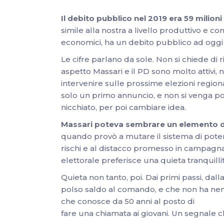
Il debito pubblico nel 2019 era 59 milioni
simile alla nostra a livello produttivo e co
economici, ha un debito pubblico ad oggi d
Le cifre parlano da sole. Non si chiede di
aspetto Massari e il PD sono molto attivi, 
intervenire sulle prossime elezioni regionali
solo un primo annuncio, e non si venga po
nicchiato, per poi cambiare idea.
Massari poteva sembrare un elemento di
quando provò a mutare il sistema di poter
rischi e al distacco promesso in campagn
elettorale preferisce una quieta tranquillit
Quieta non tanto, poi. Dai primi passi, dall
polso saldo al comando, e che non ha nemm
che conosce da 50 anni al posto di
fare una chiamata ai giovani. Un segnale ch