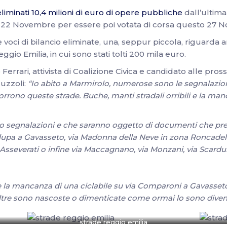
eliminati 10,4 milioni di euro di opere pubbliche
dall’ultima
22 Novembre per essere poi votata di corsa questo 27 
e voci di bilancio eliminate, una, seppur piccola, riguard
gio Emilia, in cui sono stati tolti 200 mila euro.
errari, attivista di Coalizione Civica e candidato alle pros
guzzoli:
“Io abito a Marmirolo, numerose sono le segnalazioni
rrono queste strade. Buche, manti stradali orribili e la manc
uto segnalazioni e che saranno oggetto di documenti che pr
alupa a Gavasseto, via Madonna della Neve in zona Roncadella,
Asseverati o infine via Maccagnano, via Monzani, via Scarduini
 e la mancanza di una ciclabile su via Comparoni a Gavasset
ltre sono nascoste o dimenticate come ormai lo sono divent
strade reggio emilia