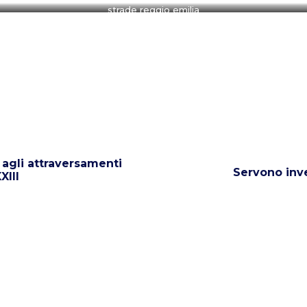
strade reggio emilia
y agli attraversamenti
Servono inv
XIII