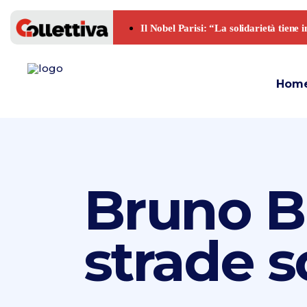
Hom
Bruno Br
strade s