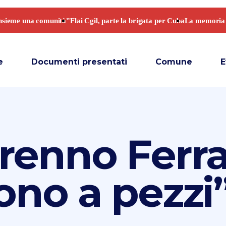
e
Documenti presentati
Comune
E
enno Ferrar
ono a pezzi