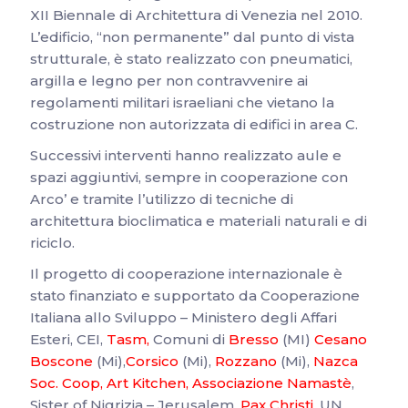
XII Biennale di Architettura di Venezia nel 2010.
L’edificio, “non permanente” dal punto di vista
strutturale, è stato realizzato con pneumatici,
argilla e legno per non contravvenire ai
regolamenti militari israeliani che vietano la
costruzione non autorizzata di edifici in area C.
Successivi interventi hanno realizzato aule e
spazi aggiuntivi, sempre in cooperazione con
Arco’ e tramite l’utilizzo di tecniche di
architettura bioclimatica e materiali naturali e di
riciclo.
Il progetto di cooperazione internazionale è
stato finanziato e supportato da Cooperazione
Italiana allo Sviluppo – Ministero degli Affari
Esteri, CEI,
Tasm
,
Comuni di
Bresso
(MI)
Cesano
Boscone
(Mi),
Corsico
(Mi),
Rozzano
(Mi),
Nazca
Soc. Coop
,
Art Kitchen
,
Associazione Namastè
,
Sister of Nigrizia – Jerusalem,
Pax Christi
,
UN