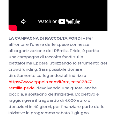
LA CAMPAGNA DI RACCOLTA FONDI
– Per
affrontare l’onere delle spese connesse
all’organizzazione del REmilia Pride, è partita
una campagna di raccolta fondi sulla
piattaforma Eppela, utilizzando lo strumento del
crowdfunding. Sarà possibile donare
direttamente collegandosi all’indirizzo
https://www.eppela.com/it/projects/12847-
remilia-pride
, devolvendo una quota, anche
piccola, a sostegno dell’iniziativa. L’obiettivo è
raggiungere il traguardo di 4.000 euro di
donazioni in 40 giorni, per finanziare parte delle
iniziative in programma sabato 3 giugno.