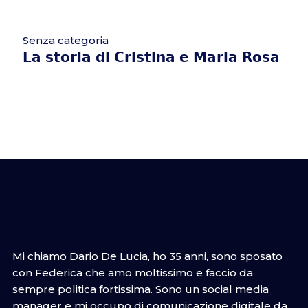
Senza categoria
𝗟𝗮 𝘀𝘁𝗼𝗿𝗶𝗮 𝗱𝗶 𝗖𝗿𝗶𝘀𝘁𝗶𝗻𝗮 𝗲 𝗠𝗮𝗿𝗶𝗮 𝗥𝗼𝘀𝗮
Mi chiamo Dario De Lucia, ho 35 anni, sono sposato
con Federica che amo moltissimo e faccio da
sempre politica fortissima. Sono un social media
manager e mi occupo di comunicazione digitale da