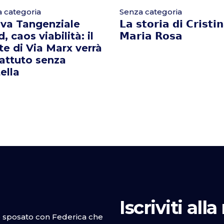
 categoria
Senza categoria
va Tangenziale
𝗟𝗮 𝘀𝘁𝗼𝗿𝗶𝗮 𝗱𝗶 𝗖𝗿𝗶𝘀𝘁𝗶
, caos viabilità: il
𝗠𝗮𝗿𝗶𝗮 𝗥𝗼𝘀𝗮
e di Via Marx verrà
attuto senza
ella
Iscriviti all
o sposato con Federica che