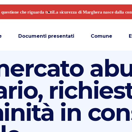
e
Documenti presentati
Comune
E
mercato abu
rio, richies
inità in con