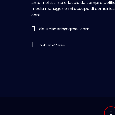
amo moltissimo e faccio da sempre politica
media manager e mi occupo di comunicazi
anni.
deluciadario@gmail.com
338 4623474