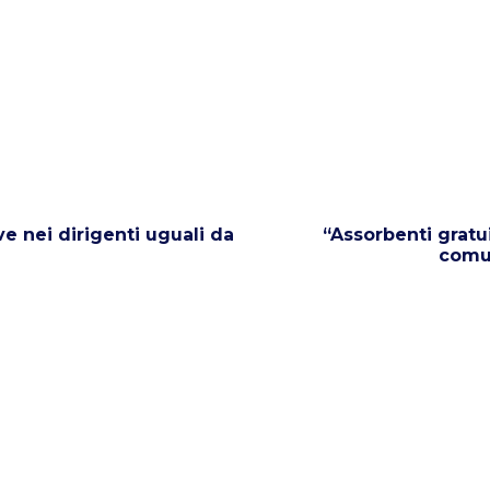
ve nei dirigenti uguali da
“Assorbenti gratui
comun