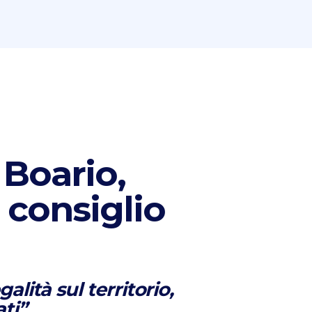
 Boario,
n consiglio
galità sul territorio,
ati”