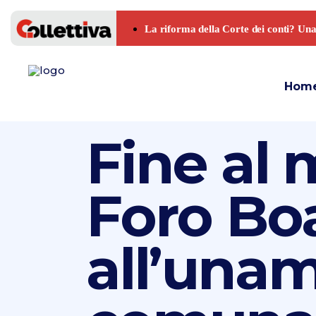
Hom
Fine al 
Foro Boa
all’unam