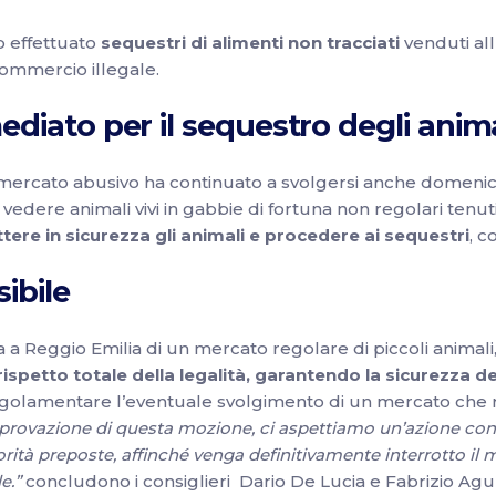
o effettuato
sequestri di alimenti non tracciati
venduti all
commercio illegale.
diato per il sequestro degli anima
 il mercato abusivo ha continuato a svolgersi anche domeni
vedere animali vivi in gabbie di fortuna non regolari tenut
tere in sicurezza gli animali e procedere ai sequestri
, c
ibile
 a Reggio Emilia di un mercato regolare di piccoli animali
ispetto totale della legalità, garantendo la sicurezza deg
golamentare l’eventuale svolgimento di un mercato che ri
pprovazione di questa mozione, ci aspettiamo un’azione con
rità preposte, affinché venga definitivamente interrotto il
e.”
concludono i consiglieri
Dario De Lucia e Fabrizio Aguz