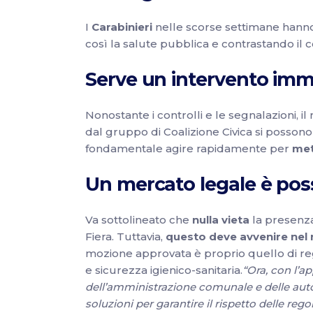
I
Carabinieri
nelle scorse settimane hann
così la salute pubblica e contrastando il 
Serve un intervento imme
Nonostante i controlli e le segnalazioni,
dal gruppo di Coalizione Civica si possono 
fondamentale agire rapidamente per
met
Un mercato legale è poss
Va sottolineato che
nulla vieta
la presenza
Fiera. Tuttavia,
questo deve avvenire nel r
mozione approvata è proprio quello di re
e sicurezza igienico-sanitaria.
“Ora, con l’a
dell’amministrazione comunale e delle auto
soluzioni per garantire il rispetto delle regol