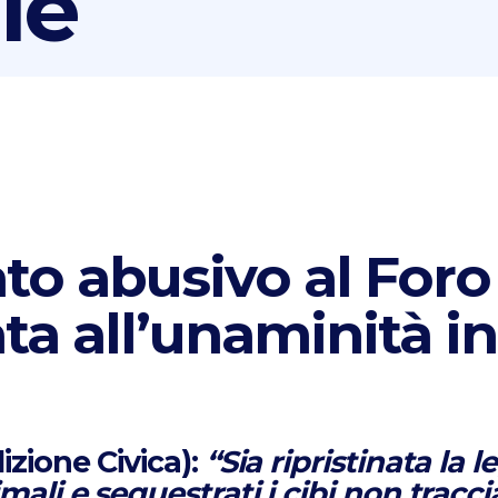
le
to abusivo al Foro
ata all’unaminità i
izione Civica):
“Sia ripristinata la le
mali e sequestrati i cibi non tracci