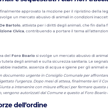
finalmente approvato la mozione per il ripristino della le
svolge un mercato abusivo di animali in condizioni inaccett
 De Bartolo
, attivista per i diritti degli animali, che fin d
izione Civica
, contribuendo a portare il tema all’attenzion
ea del
Foro Boario
si svolge un mercato abusivo di animali
utela degli animali e sulla sicurezza sanitaria. Le segnalazi
bbie inadatte, assenza di acqua e igiene per gli animali e c
un documento urgente in Consiglio Comunale per affrontar
rigettato l’urgenza. Dopo mesi di attesa, finalmente ieri il
nta a intervenire con misure efficaci per fermare questa att
mo, vengono autorizzati dal Comune e questo al Foro Boario
rze dell’ordine