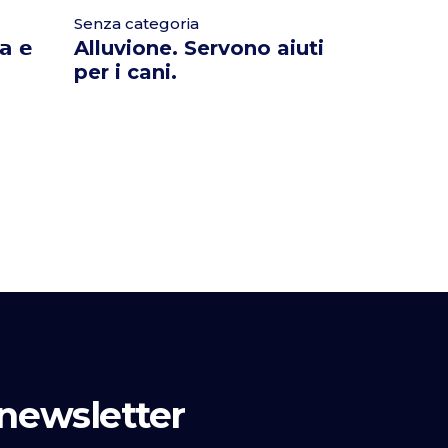
Senza categoria
𝗮 𝗲
Alluvione. Servono aiuti
per i cani.
a newsletter