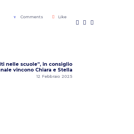
Comments
Like
ti nelle scuole”, in consiglio
ale vincono Chiara e Stella
12 Febbraio 2025