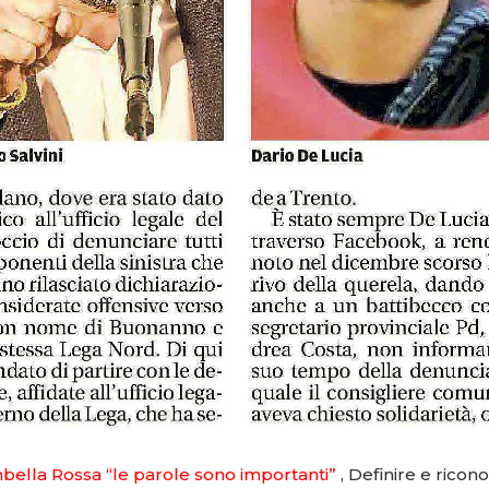
mbella Rossa “le parole sono importanti”
,
Definire e ricono