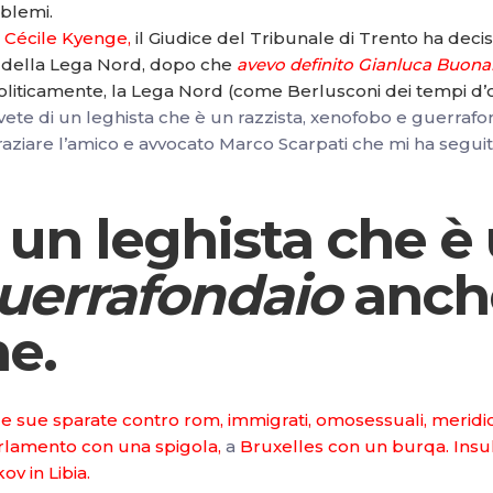
oblemi.
 Cécile Kyenge
,
il
Giudice del Tribunale di Trento ha decis
io della Lega Nord, dopo che
avevo definito Gianluca Buona
liticamente, la Lega Nord (come Berlusconi dei tempi d’
vete di un leghista che è un razzista, xenofobo e guerrafon
raziare l’amico e avvocato Marco Scarpati che mi ha segu
i un leghista che è
uerrafondaio
anche
ne.
r le sue sparate contro rom, immigrati, omosessuali, meridi
rlamento con una spigola
,
a
Bruxelles con un burqa
.
Insu
ov in Libia.