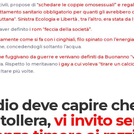
ivili, propose di
“
schedare le coppie omosessuali” e regalar
attamento sanitario obbligatorio per quanti gli avrebbero ch
puttana
“
.
Sinistra Ecologia e Libertà , tra l’altro, era stata da
ver definito
i rom “feccia della società”.
mente come si fa con i cinghiali, filo spinato con l’energia
fame, concedendogli soltanto l’acqua.
he fuggivano da guerre e venivano definiti da Buonanno “v
va. Rispetto lo meritavano
i gay a cui voleva “tirare un calci
ltare più volte.
dio deve capire ch
tollera,
vi invito s