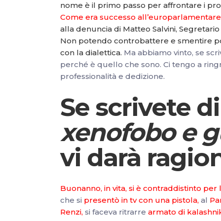
nome è il primo passo per affrontare i pr
Come era successo all’europarlamentare
alla denuncia di Matteo Salvini, Segretar
Non potendo controbattere e smentire po
con la dialettica.
Ma abbiamo vinto, se scri
perché è quello che sono. Ci tengo a ring
professionalità e dedizione.
Se scrivete d
xenofobo e g
vi darà ragio
Buonanno, in vita, si è contraddistinto pe
che si
presentò in tv con una pistola,
al
Pa
Renzi,
si faceva ritrarre
armato di kalashnik