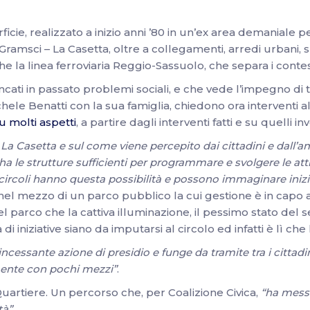
cie, realizzato a inizio anni ’80 in un’ex area demaniale p
Gramsci – La Casetta, oltre a collegamenti, arredi urbani, sp
e la linea ferroviaria Reggio-Sassuolo, che separa i contes
i in passato problemi sociali, e che vede l’impegno di tan
chele Benatti con la sua famiglia, chiedono ora interventi
u molti aspetti
, a partire dagli interventi fatti e su quelli
lo La Casetta e sul come viene percepito dai cittadini e dall
a le strutture sufficienti per programmare e svolgere le atti
i circoli hanno questa possibilità e possono immaginare inizia
a nel mezzo di un parco pubblico la cui gestione è in capo 
l parco che la cattiva illuminazione, il pessimo stato del 
a di iniziative siano da imputarsi al circolo ed infatti è lì c
ncessante azione di presidio e funge da tramite tra i cittadin
mente con pochi mezzi”
.
 Quartiere. Un percorso che, per Coalizione Civica,
“ha messo
à”.