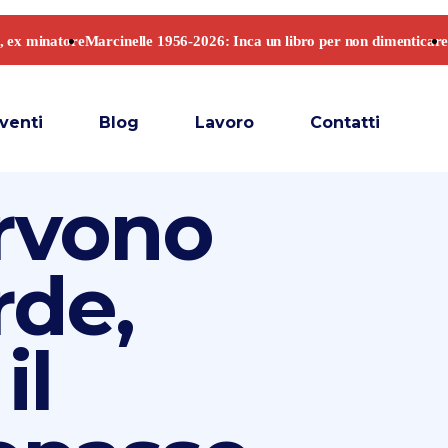
venti
Blog
Lavoro
Contatti
rvono
rde,
il