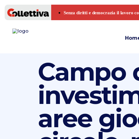
Hom
Campo d
investim
aree gioc