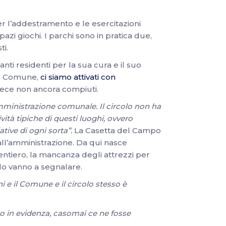
er l’addestramento e le esercitazioni
azi giochi. I parchi sono in pratica due,
ti.
ti residenti per la sua cura e il suo
 al Comune,
ci siamo attivati con
 invece non ancora compiuti.
’amministrazione comunale. Il circolo non ha
vità tipiche di questi luoghi, ovvero
tive di ogni sorta”.
La Casetta del Campo
all’amministrazione. Da qui nasce
sentiero, la mancanza degli attrezzi per
he lo vanno a segnalare.
i e il Comune e il circolo stesso è
 in evidenza, casomai ce ne fosse