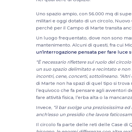
Uno spazio ampio, con 56.000 mq di superfi
militari e oggi dotato di un circolo, Nuovo 
perché per il Campo di Marte transita anch
Un luogo frequentato, dove non sono mancat
mantenimento. Alcuni di questi, fra cui Mi
un’interrogazione pensata per fare luce s
“È necessario riflettere sul ruolo del circo
un suo spazio delimitato e recintato e non h
incontri, cene, concerti, sottolineano. “Altr
di Marte non ha spazi di quel tipo si trov
l’equivoco che fa pensare agli avventori de
fare attività fisica, l’erba alta o la mancanz
Invece,
“il bar svolge una preziosissima ed i
anch’esso un presidio che lavora faticosa
Il circolo fa parte delle reti delle Case di
bisogno, le enormi differenze con altre realt