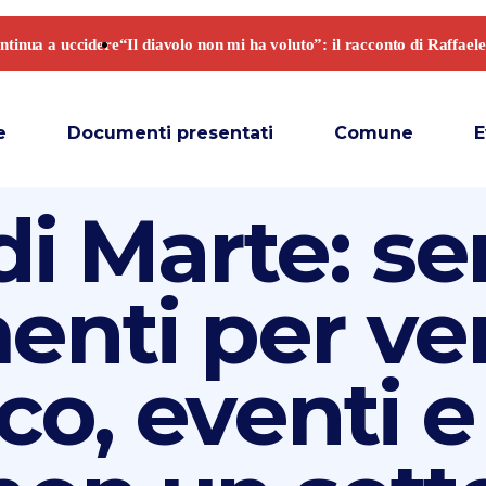
e
Documenti presentati
Comune
E
i Marte: se
enti per ve
o, eventi e 