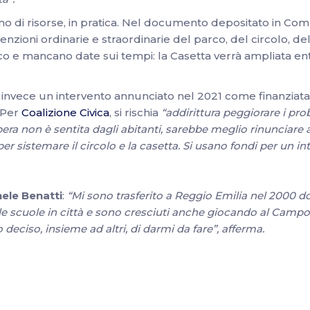
ogno di risorse, in pratica. Nel documento depositato in 
utenzioni ordinarie e straordinarie del parco, del circolo, de
ico e mancano date sui tempi: la Casetta verrà ampliata entro
invece un intervento annunciato nel 2021 come finanziata 
 Per
Coalizione Civica
, si rischia
“addirittura peggiorare i pr
ra non è sentita dagli abitanti, sarebbe meglio rinunciare al
sistemare il circolo e la casetta. Si usano fondi per un int
ele Benatti
:
“Mi sono trasferito a Reggio Emilia nel 2000 do
e scuole in città e sono cresciuti anche giocando al Campo d
o deciso, insieme ad altri, di darmi da fare”, afferma.