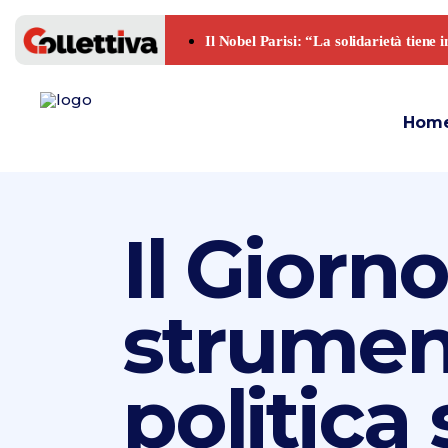
Hom
Il Giorn
strument
politica 