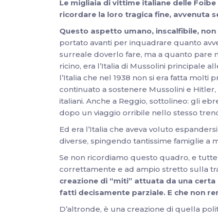
Le migliaia di vittime italiane delle F
ricordare la loro tragica fine, avvenuta s
Questo aspetto umano, inscalfibile, non 
portato avanti per inquadrare quanto avven
surreale doverlo fare, ma a quanto pare nece
ricino, era l’Italia di Mussolini principale a
l’Italia che nel 1938 non si era fatta molti
continuato a sostenere Mussolini e Hitler,
italiani. Anche a Reggio, sottolineo: gli ebr
dopo un viaggio orribile nello stesso treno
Ed era l’Italia che aveva voluto espanders
diverse, spingendo tantissime famiglie a mi
Se non ricordiamo questo quadro, e tutte
correttamente e ad ampio stretto sulla tr
creazione di “miti” attuata da una certa 
fatti decisamente parziale. E che non rend
D’altronde, è una creazione di quella pol