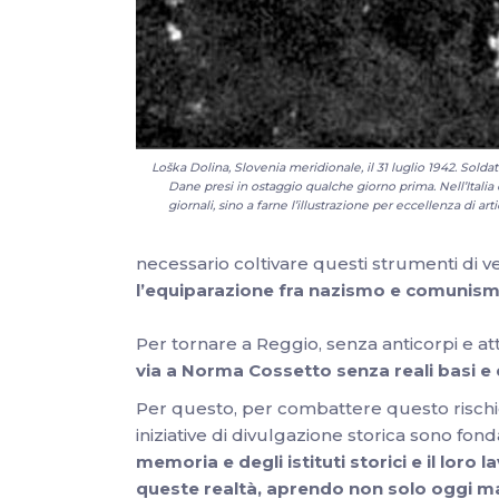
Loška Dolina, Slovenia meridionale, il 31 luglio 1942. Soldat
Dane presi in ostaggio qualche giorno prima. Nell’Italia d
giornali, sino a farne l’illustrazione per eccellenza di a
necessario coltivare questi strumenti di v
l’equiparazione fra nazismo e comunis
Per tornare a Reggio, senza anticorpi e att
via a Norma Cossetto senza reali basi e 
Per questo, per combattere questo rischi
iniziative
di divulgazione storica sono fon
memoria e degli istituti storici e il loro
queste realtà, aprendo non solo oggi ma 