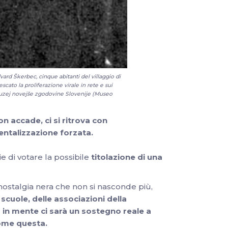
dvard Škerbec, cinque abitanti del villaggio di
scato la proliferazione virale in rete e sui
del Muzej novejše zgodovine Slovenije (Museo
on accade, ci si ritrova con
ntalizzazione forzata.
e di votare la possibile
titolazione di una
ostalgia nera che non si nasconde più,
scuole, delle associazioni della
mo in mente ci sarà un sostegno reale a
come questa.