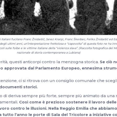
i italiani fucilano Franc Žnidaršič, Janez Kranjc, Franc Škerbec, Feliks Žnidaršič ed E
egli ultimi anni, un’interpretazione frettolosa e “capovolta” di questa foto ne ha inne
rticoli sulle foibe e le vittime italiane della “violenza slava”. (Raccolta fotografica 
nazionale di storia contemporanea a Lubiana)
erità, questi anticorpi contro la menzogna storica.
Se ciò n
mo approvata dal Parlamento Europeo, ennesima strume
enzione, ci si ritrova con un consiglio comunale che scegli
documenti storici.
o di deriva sempre più forte, sempre più animato da una n
damentali.
Così come è prezioso sostenere il lavoro delle 
 lavoro contro le illusioni. Nella Reggio Emilia che abbia
tutto l’anno le porte di Sala del Tricolore a iniziative 