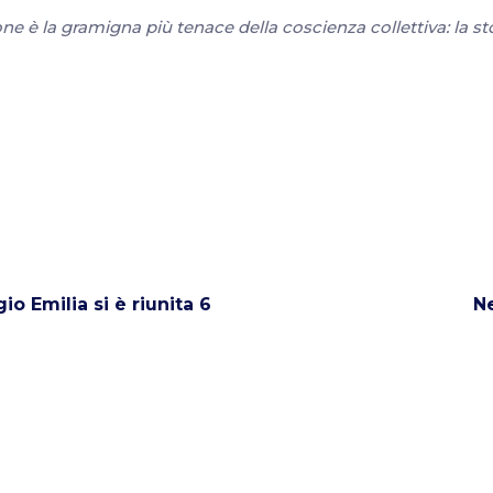
ione è la gramigna più tenace della coscienza collettiva: la s
io Emilia si è riunita 6
Ne