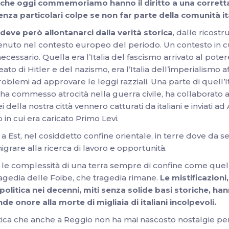
oibe che oggi commemoriamo hanno il diritto a una corre
enza particolari colpe se non far parte della comunità ital
deve però allontanarci dalla verità storica
, dalle ricost
uto nel contesto europeo del periodo. Un contesto in cui va
ssario. Quella era l’Italia del fascismo arrivato al potere c
lleato di Hitler e del nazismo, era l’Italia dell’imperialismo 
 problemi ad approvare le leggi razziali. Una parte di quell’
 ha commesso atrocità nella guerra civile, ha collaborato a
ei della nostra città vennero catturati da italiani e inviati a
 in cui era caricato Primo Levi.
i a Est, nel cosiddetto confine orientale, in terre dove da
grare alla ricerca di lavoro e opportunità.
 le complessità di una terra sempre di confine come quel
agedia delle Foibe, che tragedia rimane.
Le mistificazioni,
politica nei decenni, miti senza solide basi storiche, h
e onore alla morte di migliaia di italiani incolpevoli.
itica che anche a Reggio non ha mai nascosto nostalgie p