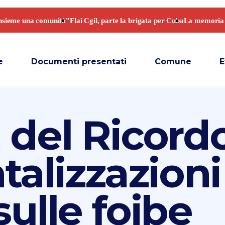
e
Documenti presentati
Comune
E
o del Ricordo
alizzazioni
sulle foibe