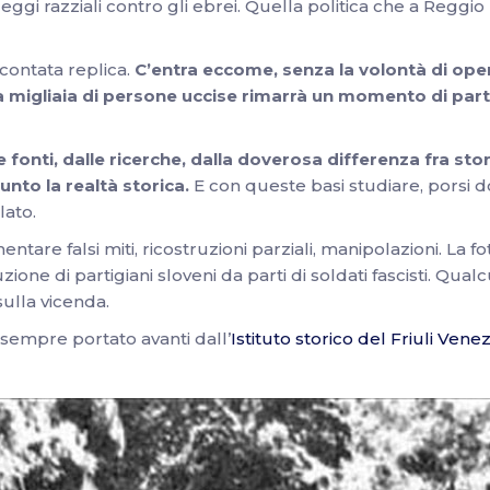
ggi razziali contro gli ebrei. Quella politica che a Reggio
scontata replica.
C’entra eccome, senza la volontà di oper
 migliaia di persone uccise rimarrà un momento di parte
 fonti, dalle ricerche, dalla doverosa differenza fra sto
to la realtà storica.
E con queste basi studiare, porsi d
lato.
imentare falsi miti, ricostruzioni parziali, manipolazioni. La 
zione di partigiani sloveni da parti di soldati fascisti. Qu
ulla vicenda.
 sempre portato avanti dall’
Istituto storico del Friuli Venez