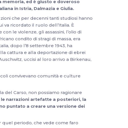
tta memoria, ed è giusto e doveroso
iana in Istria, Dalmazia e Giulia.
ruzioni che per decenni tanti studiosi hanno
 ricordato il ruolo dell’Italia. È
on le violenze, gli assassini, l’olio di
africano condito di stragi di massa, era
Italia, dopo l’8 settembre 1943, ha
lla cattura e alla deportazione di ebrei
d Auschwitz, uccisi al loro arrivo a Birkenau,
 secoli convivevano comunità e culture
la del Carso, non possiamo ragionare
 le narrazioni artefatte a posteriori, la
anno puntato a creare una versione dei
er quel periodo, che vede come faro