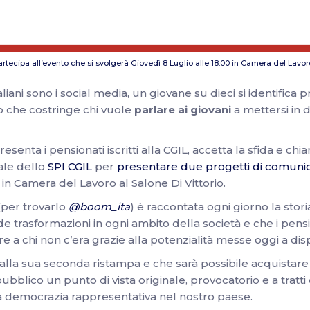
artecipa all’evento che si svolgerà Giovedì 8 Luglio alle 18.00 in Camera del Lavor
ani sono i social media, un giovane su dieci si identifica pri
ro che costringe chi vuole
parlare ai giovani
a mettersi in 
senta i pensionati iscritti alla CGIL, accetta la sfida e ch
ale dello
SPI CGIL
per
presentare due progetti di comunicazi
0 in Camera del Lavoro al Salone Di Vittorio.
(per trovarlo
@boom_ita
) è raccontata ogni giorno la storia
e trasformazioni in ogni ambito della società e che i pension
 a chi non c’era grazie alla potenzialità messe oggi a dis
 alla sua seconda ristampa e che sarà possibile acquistare al
pubblico un punto di vista originale, provocatorio e a tratti 
la democrazia rappresentativa nel nostro paese.