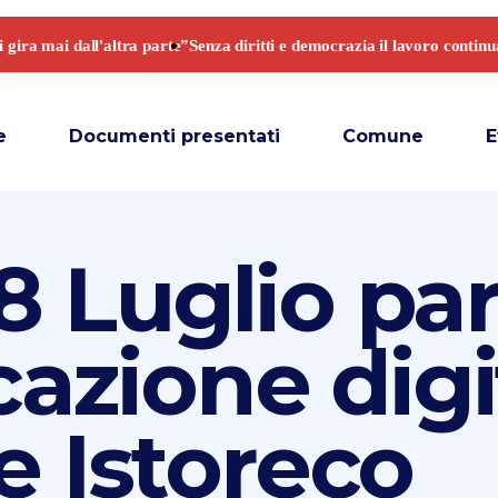
e
Documenti presentati
Comune
E
8 Luglio pa
azione digi
 e Istoreco