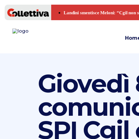
Hom
Giovedì 
comunic
SPI Cgil