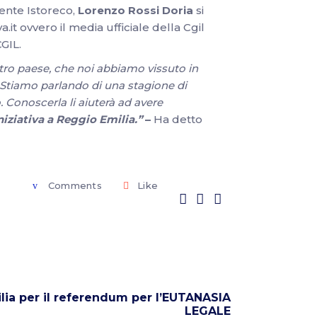
dente Istoreco,
Lorenzo Rossi Doria
si
a.it ovvero il media ufficiale della Cgil
GIL.
stro paese, che noi abbiamo vissuto in
 Stiamo parlando di una stagione di
 Conoscerla li aiuterà ad avere
iziativa a Reggio Emilia.”
–
Ha detto
Comments
Like
lia per il referendum per l’EUTANASIA
LEGALE