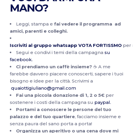
MANO?
Leggi, stampa e
fai vedere il programma ad
amici, parenti e colleghi.
Iscriviti al gruppo whatsapp VOTA FORTISSMO
per 
Segui e condivi i temi della campagna
su
facebook.
Ci prendiamo un caffè insieme?
☕ A me
farebbe davvero piacere conoscerti, sapere i tuoi
bisogno e idee per la città. Scrivimi a
quaiottigiuliano@gmail.com
Fai una piccola donazione di 1, 2 o 5€
per
sostenere i costi della campagna su
paypal.
Portami a conoscere le persone del tuo
palazzo e del tuo quartiere
, facciamo insieme e
senza paura del sano porta a porta!
Organizza un aperitivo o una cena dove mi