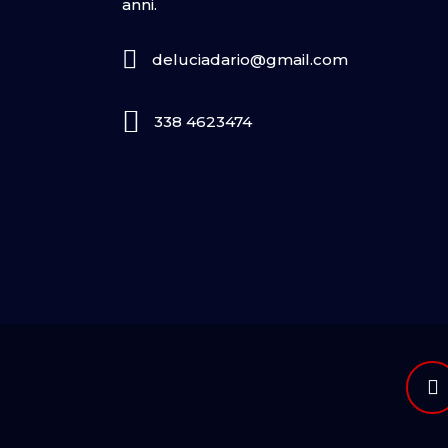
anni.
deluciadario@gmail.com
338 4623474