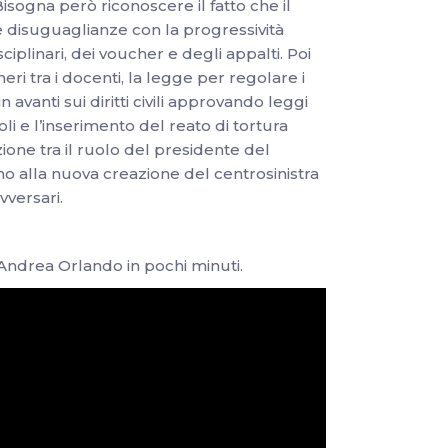
isogna però riconoscere il fatto che il
le disuguaglianze con la progressività
ciplinari, dei voucher e degli appalti. Poi
i tra i docenti, la legge per regolare i
 avanti sui diritti civili approvando leggi
i e l’inserimento del reato di tortura
ione tra il ruolo del presidente del
iamo alla nuova creazione del centrosinistra
vversari.
Andrea Orlando in pochi minuti.