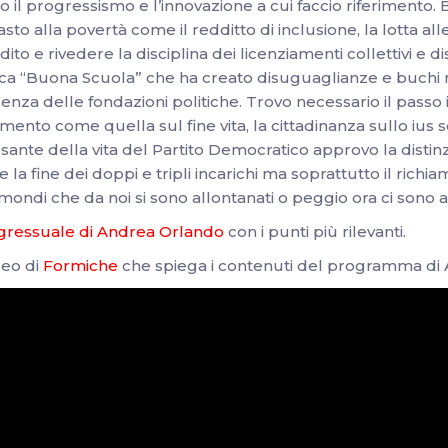
il progressismo e l’innovazione a cui faccio riferimento. B
o alla povertà come il redditto di inclusione, la lotta al
to e rivedere la disciplina dei licenziamenti collettivi e dis
ica “Buona Scuola” che ha creato disuguaglianze e buchi ner
renza delle fondazioni politiche. Trovo necessario il passo in
to come quella sul fine vita, la cittadinanza sullo ius sol
rsante della vita del Partito Democratico approvo la distinz
 la fine dei doppi e tripli incarichi ma soprattutto il rich
ondi che da noi si sono allontanati o peggio ora ci sono a
ngressuale di Andrea Orlando
con i punti più rilevanti.
deo di
Formiche
che spiega i contenuti del programma di 