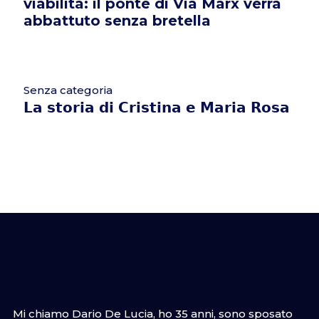
viabilità: il ponte di Via Marx verrà
abbattuto senza bretella
Senza categoria
𝗟𝗮 𝘀𝘁𝗼𝗿𝗶𝗮 𝗱𝗶 𝗖𝗿𝗶𝘀𝘁𝗶𝗻𝗮 𝗲 𝗠𝗮𝗿𝗶𝗮 𝗥𝗼𝘀𝗮
Mi chiamo Dario De Lucia, ho 35 anni, sono sposato