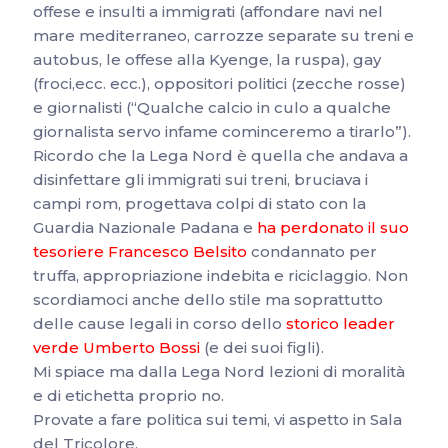
offese e insulti a immigrati (affondare navi nel
mare mediterraneo, carrozze separate su treni e
autobus, le offese alla Kyenge, la ruspa), gay
(froci,ecc. ecc.), oppositori politici (zecche rosse)
e giornalisti (“Qualche calcio in culo a qualche
giornalista servo infame cominceremo a tirarlo”).
Ricordo che la Lega Nord è quella che andava a
disinfettare gli immigrati sui treni, bruciava i
campi rom, progettava colpi di stato con la
Guardia Nazionale Padana e
ha perdonato il suo
tesoriere Francesco Belsito
condannato per
truffa, appropriazione indebita e riciclaggio. Non
scordiamoci anche dello stile ma soprattutto
delle cause legali in corso dello
storico leader
verde Umberto Bossi
(e dei suoi figli).
Mi spiace ma dalla Lega Nord lezioni di moralità
e di etichetta proprio no.
Provate a fare politica sui temi, vi aspetto in Sala
del Tricolore.