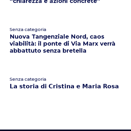
“chiarezza e azioni concrete”
Senza categoria
Nuova Tangenziale Nord, caos
viabilità: il ponte di Via Marx verrà
abbattuto senza bretella
Senza categoria
𝗟𝗮 𝘀𝘁𝗼𝗿𝗶𝗮 𝗱𝗶 𝗖𝗿𝗶𝘀𝘁𝗶𝗻𝗮 𝗲 𝗠𝗮𝗿𝗶𝗮 𝗥𝗼𝘀𝗮