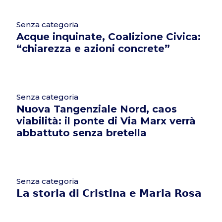
Senza categoria
Acque inquinate, Coalizione Civica:
“chiarezza e azioni concrete”
Senza categoria
Nuova Tangenziale Nord, caos
viabilità: il ponte di Via Marx verrà
abbattuto senza bretella
Senza categoria
𝗟𝗮 𝘀𝘁𝗼𝗿𝗶𝗮 𝗱𝗶 𝗖𝗿𝗶𝘀𝘁𝗶𝗻𝗮 𝗲 𝗠𝗮𝗿𝗶𝗮 𝗥𝗼𝘀𝗮