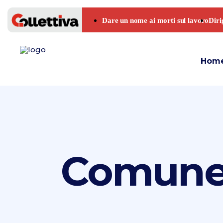
Hom
Comune