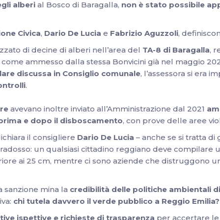
gli alberi
al Bosco di Baragalla,
non è stato possibile app
ione Civica
,
Dario De Lucia
e
Fabrizio Aguzzoli
, definisco
zzato di decine di alberi nell’area del
TA-8 di Baragalla
, 
, come ammesso dalla stessa Bonvicini già nel maggio 202
are discussa in Consiglio comunale
, l’assessora si era
ntrolli
.
ere
avevano inoltre inviato all’Amministrazione dal 2021
am
prima e dopo il disboscamento
, con prove delle aree vio
ichiara il consigliere
Dario De Lucia
– anche se si tratta di
paradosso: un qualsiasi cittadino reggiano deve compilare
riore ai 25 cm, mentre ci sono aziende che distruggono
ta sanzione mina la
credibilità delle politiche ambientali d
iva:
chi tutela davvero il verde pubblico a Reggio Emilia?
ative ispettive e richieste di trasparenza
per accertare le 