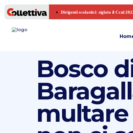
Hom
Bosco d
Baragall
multare 