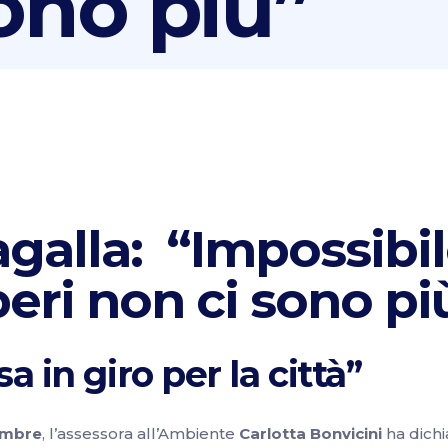
ono più”
agalla: “Impossibi
beri non ci sono pi
a in giro per la città”
embre
, l’assessora all’Ambiente
Carlotta Bonvicini
ha dichi