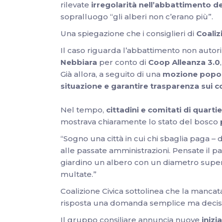
rilevate
irregolarità nell’abbattimento de
sopralluogo “gli alberi non c’erano più”.
Una spiegazione che i consiglieri di
Coaliz
Il caso riguarda l’abbattimento non autori
Nebbiara
per conto di
Coop Alleanza 3.0
Già allora, a seguito di una
mozione popol
situazione e garantire trasparenza sui co
Nel tempo,
cittadini e comitati di quarti
mostrava chiaramente lo stato del bosco
“Sogno una città in cui chi sbaglia paga – d
alle passate amministrazioni. Pensate il 
giardino un albero con un diametro supe
multate.”
Coalizione Civica sottolinea che la manca
risposta una domanda semplice ma decis
Il gruppo consiliare annuncia nuove
inizi