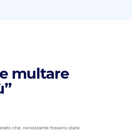
le multare
ù”
arato che, nonostante fossero state