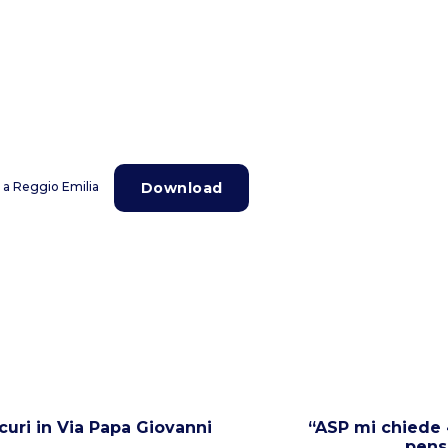
Download
o a Reggio Emilia
curi in Via Papa Giovanni
“ASP mi chiede 4
pens