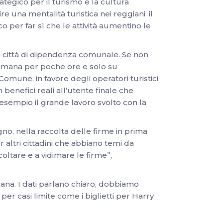
ategico per il turismo e la cultura
e una mentalità turistica nei reggiani: il
 per far sì che le attività aumentino le
lla città di dipendenza comunale. Se non
timana per poche ore e solo su
omune, in favore degli operatori turistici
 benefici reali all’utente finale che
d esempio il grande lavoro svolto con la
o, nella raccolta delle firme in prima
altri cittadini che abbiano temi da
oltare e a vidimare le firme”,
giana. I dati parlano chiaro, dobbiamo
 per casi limite come i biglietti per Harry