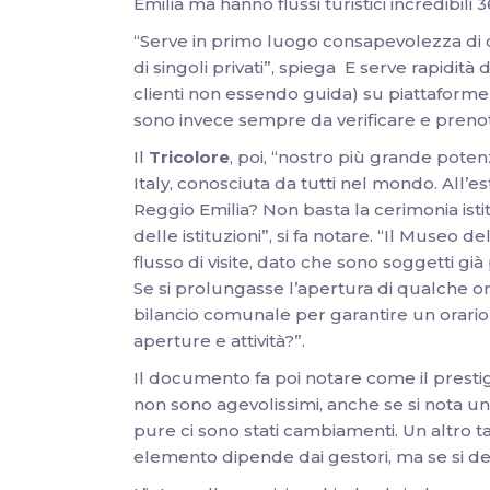
Emilia ma hanno flussi turistici incredibili 
“Serve in primo luogo consapevolezza di ci
di singoli privati”, spiega E serve rapidità d
clienti non essendo guida) su piattaforme 
sono invece sempre da verificare e prenota
Il
Tricolore
, poi, “nostro più grande poten
Italy, conosciuta da tutti nel mondo. All’est
Reggio Emilia? Non basta la cerimonia ist
delle istituzioni”, si fa notare. “Il Museo 
flusso di visite, dato che sono soggetti gi
Se si prolungasse l’apertura di qualche ora
bilancio comunale per garantire un orario 
aperture e attività?”.
Il documento fa poi notare come il prestigi
non sono agevolissimi, anche se si nota uno
pure ci sono stati cambiamenti. Un altro ta
elemento dipende dai gestori, ma se si d