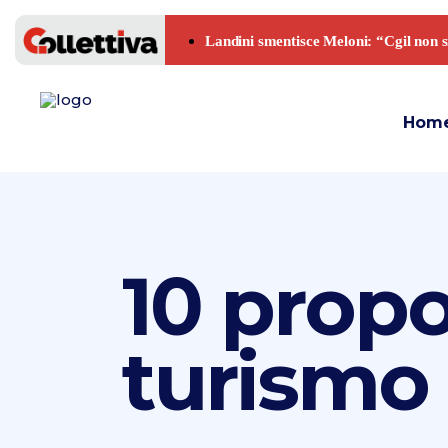
Hom
10 propo
turismo 