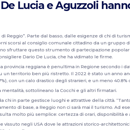
tà. De Lucia e Aguzzoli han
ci di Reggio”. Parte dal basso, dalle esigenze di chi di turis
rni scorsi al consiglio comunale cittadino da un gruppo di c
iono sfruttare questo strumento di partecipazione popol
sigliere Dario De Lucia, che ha vidimato le firme.
 provincia reggiana è penultima in Regione secondo i dati d
u un territorio ben più ristretto. Il 2022 è stato un anno 
%), con un calo drastico degli stranieri, e un meno 40.8% 
mentalità, sottolineano la Cocchi e gli altri firmatari.
a chi in parte gestisce luoghi e attrattive della città. “Tan
ionamento di base, a Reggio non ci sarà mai il turismo. Ad e
sulta molto più semplice: certezza di orari, disponibilità 
e e vissuto negli USA dove le attrazioni storico-architetto