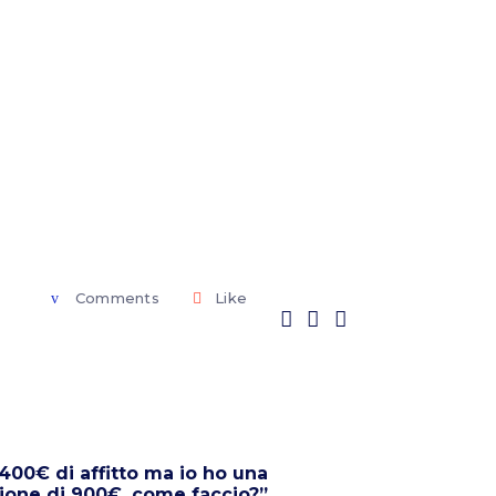
Comments
Like
00€ di affitto ma io ho una
ione di 900€, come faccio?”