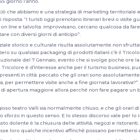
365 giorno l’anno.
ò che abbiamo e una strategia di marketing territoriale ef
i risposta: “I turisti oggi prenotano itinerari brevi o visite g
on line e talvolta improvvisano, cercano qualcosa da fare 
re con diversi giorni di anticipo”.
ziale storico e culturale risulta assolutamente non sfrutta
ero su qualsiasi packaging di prodotti italiani c’è il Tricolo
ituzionale del 7 Gennaio, evento che si svolge poche ore l
del Tricolore è d’interesse anche per il turismo business, p
à presenti in città: peccato che gli orari sono assolutamente
, per permettere visite anche a fine giornata lavorativa?”. I
di apertura maggiore allora perché non fare pagare un bigl
oso teatro Valli sia normalmente chiuso, e che gli orari di 
 sforzo in questo senso. E lo stesso discorso vale per lo Iat
sto dolente è la chiusura delle attività, negozi e ristoran
esse loro qualche incentivo affinchè possano permettersi 