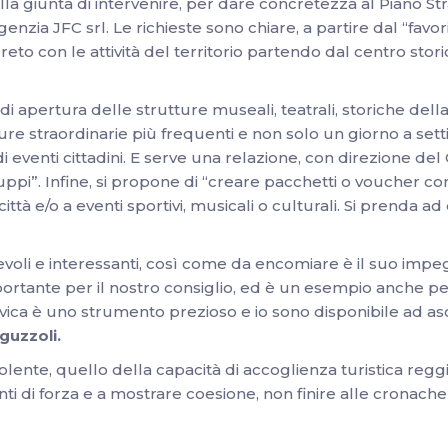
alla giunta di intervenire, per dare concretezza al Piano Str
ia JFC srl. Le richieste sono chiare, a partire dal “favorir
 con le attività del territorio partendo dal centro storico
 di apertura delle strutture museali, teatrali, storiche de
e straordinarie più frequenti e non solo un giorno a set
eventi cittadini. E serve una relazione, con direzione del C
gruppi”. Infine, si propone di “creare pacchetti o voucher con
ttà e/o a eventi sportivi, musicali o culturali. Si prenda a
oli e interessanti, così come da encomiare è il suo impegn
rtante per il nostro consiglio, ed è un esempio anche per 
ivica è uno strumento prezioso e io sono disponibile ad asc
guzzoli.
dolente, quello della capacità di accoglienza turistica reg
unti di forza e a mostrare coesione, non finire alle cronache