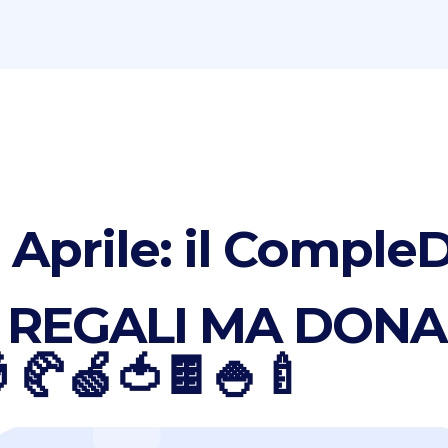
Aprile: il CompleD
 REGALI MA DONA
 🥐🍏🍅🍫🍚🍼