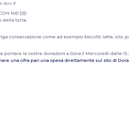
. 🥧🍬🥤
ON ME! 🍾🎂
io della torta.
nga conservazione come ad esempio biscotti, latte, olio, pa
te portare le vostre donazioni a Dora il Mercoledì dalle 15.3
re una cifra pari una spesa direttamente sul sito di Dora