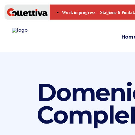
Hom
Domenica
CompleD