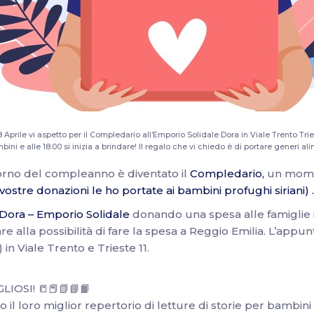
rile vi aspetto per il Compledario all’Emporio Solidale Dora in Viale Trento Trie
bini e alle 18.00 si inizia a brindare! Il regalo che vi chiedo è di portare generi al
iorno del compleanno è diventato il
Compledario,
un momen
 vostre donazioni le ho portate ai bambini profughi siriani) .
Dora – Emporio Solidale
donando una spesa alle famiglie in
 alla possibilità di fare la spesa a Reggio Emilia. L’appu
in Viale Trento e Trieste 11.
IOSI! 📒📕📗📘📙
il loro miglior repertorio di letture di storie per bambini c