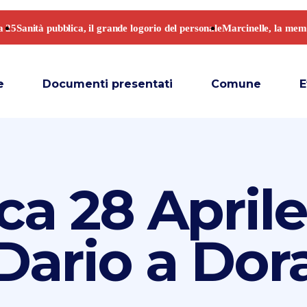
e
Documenti presentati
Comune
E
 28 Aprile:
ario a Dor