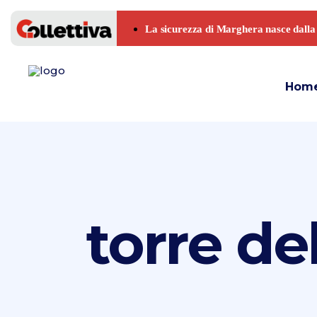
Hom
torre de