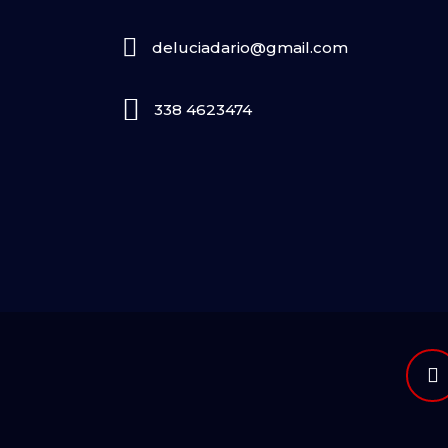
deluciadario@gmail.com
338 4623474